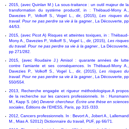
2015, (avec Quinlan M.) La sous-traitance : un outil majeur de la
transformation du système productif, in : Thébaud-Mony A.,
Davezies P., Volkoff S., Vogel L., dir, (2015),
Les risques du
travail. Pour ne pas perdre sa vie à la gagner.
, La Découverte, pp
44/53.
2015, (avec Picot A) Risques et atteintes toxiques, in : Thébaud-
Mony A., Davezies P., Volkoff S., Vogel L., dir, (2015),
Les risques
du travail. Pour ne pas perdre sa vie à la gagner.
, La Découverte,
pp 271/282.
2015, (avec Roudaire J.) Amisol : quarante années de lutte
contre l’amiante et ses conséquences. In Thébaud-Mony A.,
Davezies P., Volkoff S., Vogel L., dir, (2015),
Les risques du
travail. Pour ne pas perdre sa vie à la gagner.
, La Découverte, pp
550/554.
2013, Recherche engagée et rigueur méthodologique.A propos
de la recherche sur les cancers professionnels. In : Hunsmann
M., Kapp S. (dir)
Devenir chercheur. Écrire une thèse en sciences
sociales
, Éditions de l’EHESS, Paris, pp 315 /333.
2012, Cancers professionnels. In : Bevort A., Jobert A., Lallemand
M., Mias A. 52012) Dictionnaire du travail, PUF, pp 66/71.