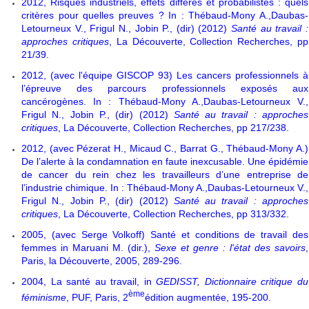
2012, Risques industriels, effets différés et probabilistes : quels
critères pour quelles preuves ? In : Thébaud-Mony A.,Daubas-
Letourneux V., Frigul N., Jobin P., (dir) (2012)
Santé au travail :
approches critiques
, La Découverte, Collection Recherches, pp
21/39.
2012, (avec l'équipe GISCOP 93) Les cancers professionnels à
l’épreuve des parcours professionnels exposés aux
cancérogènes. In : Thébaud-Mony A.,Daubas-Letourneux V.,
Frigul N., Jobin P., (dir) (2012)
Santé au travail : approches
critiques
, La Découverte, Collection Recherches, pp 217/238.
2012, (avec Pézerat H., Micaud C., Barrat G., Thébaud-Mony A.)
De l’alerte à la condamnation en faute inexcusable. Une épidémie
de cancer du rein chez les travailleurs d’une entreprise de
l’industrie chimique. In : Thébaud-Mony A.,Daubas-Letourneux V.,
Frigul N., Jobin P., (dir) (2012)
Santé au travail : approches
critiques
, La Découverte, Collection Recherches, pp 313/332.
2005, (avec Serge Volkoff) Santé et conditions de travail des
femmes in Maruani M. (dir.),
Sexe et genre : l'état des savoirs
,
Paris, la Découverte, 2005, 289-296.
2004, La santé au travail, in
GEDISST, Dictionnaire critique du
ème
féminisme
, PUF, Paris, 2
édition augmentée, 195-200.