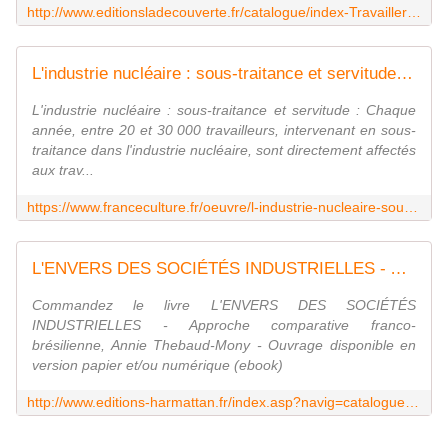
http://www.editionsladecouverte.fr/catalogue/index-Travailler_peut_nuire_gravement____votre_sant__-9782707154750.html
L'industrie nucléaire : sous-traitance et servitude - France Culture
L'industrie nucléaire : sous-traitance et servitude : Chaque
année, entre 20 et 30 000 travailleurs, intervenant en sous-
traitance dans l'industrie nucléaire, sont directement affectés
aux trav...
https://www.franceculture.fr/oeuvre/l-industrie-nucleaire-sous-traitance-et-servitude
L'ENVERS DES SOCIÉTÉS INDUSTRIELLES - Approche comparative franco-brésilienne, Annie Thebaud-Mony - livre, ebook, epub
Commandez le livre L'ENVERS DES SOCIÉTÉS
INDUSTRIELLES - Approche comparative franco-
brésilienne, Annie Thebaud-Mony - Ouvrage disponible en
version papier et/ou numérique (ebook)
http://www.editions-harmattan.fr/index.asp?navig=catalogue&obj=livre&no=3116