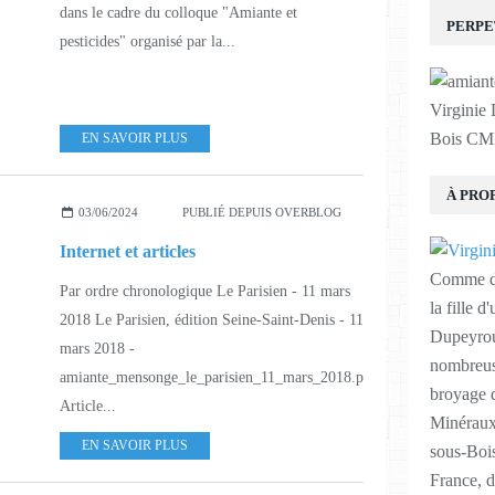
dans le cadre du colloque "Amiante et
PERPE
pesticides" organisé par la...
Virginie
Bois C
EN SAVOIR PLUS
À PRO
03/06/2024
PUBLIÉ DEPUIS OVERBLOG
Internet et articles
Comme des
Par ordre chronologique Le Parisien - 11 mars
la fille d
2018 Le Parisien, édition Seine-Saint-Denis - 11
Dupeyrou
mars 2018 -
nombreuse
amiante_mensonge_le_parisien_11_mars_2018.pdf
broyage 
Article...
Minéraux
EN SAVOIR PLUS
sous-Boi
France, d