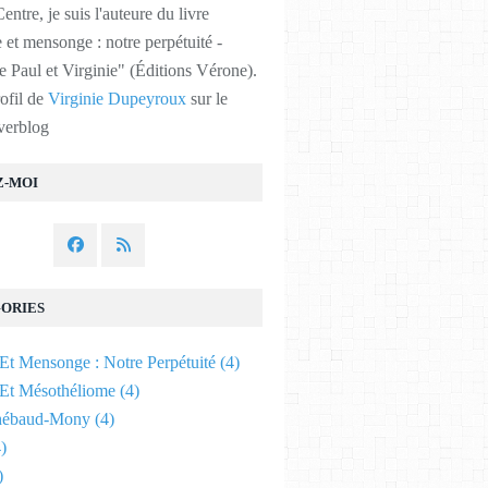
entre, je suis l'auteure du livre
et mensonge : notre perpétuité -
e Paul et Virginie" (Éditions Vérone).
rofil de
Virginie Dupeyroux
sur le
verblog
Z-MOI
ORIES
Et Mensonge : Notre Perpétuité
(4)
Et Mésothéliome
(4)
hébaud-Mony
(4)
)
)