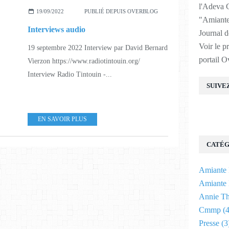
l'Adeva C
19/09/2022
PUBLIÉ DEPUIS OVERBLOG
"Amiante 
Interviews audio
Journal d
Voir le p
19 septembre 2022 Interview par David Bernard
portail O
Vierzon https://www.radiotintouin.org/
Interview Radio Tintouin -...
SUIVE
EN SAVOIR PLUS
CATÉG
Amiante 
Amiante 
Annie T
Cmmp
(4
Presse
(3